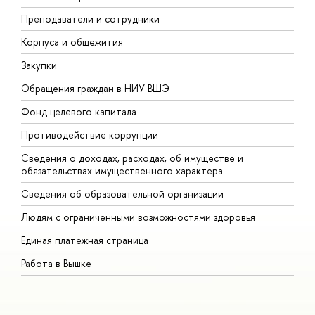
Преподаватели и сотрудники
П
Корпуса и общежития
В
Закупки
П
Обращения граждан в НИУ ВШЭ
А
Фонд целевого капитала
Д
Противодействие коррупции
Ц
Сведения о доходах, расходах, об имуществе и
Б
обязательствах имущественного характера
О
Сведения об образовательной организации
О
Людям с ограниченными возможностями здоровья
Единая платежная страница
Работа в Вышке