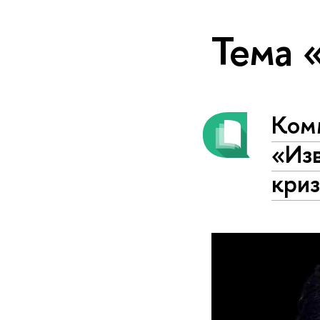
Тема 
Ком
«Изв
кри