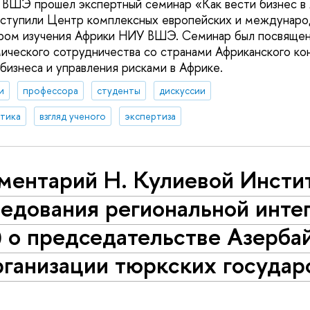
ВШЭ прошел экспертный семинар «Как вести бизнес в 
ыступили Центр комплексных европейских и междунаро
ром изучения Африки НИУ ВШЭ. Семинар был посвящен
ического сотрудничества со странами Африканского кон
бизнеса и управления рисками в Африке.
и
профессора
студенты
дискуссии
итика
взгляд ученого
экспертиза
ментарий Н. Кулиевой Инсти
ледования региональной инте
i) о председательстве Азерб
рганизации тюркских государ