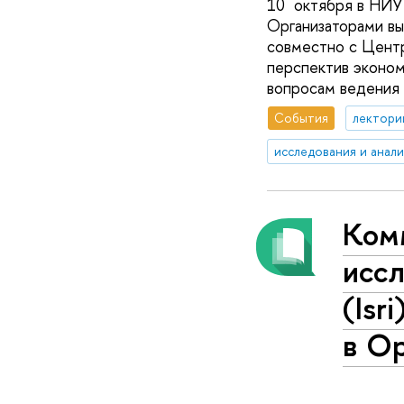
10 октября в НИУ 
Организаторами в
совместно с Цент
перспектив эконом
вопросам ведения 
События
лектори
исследования и анал
Ком
исс
(Isr
в О