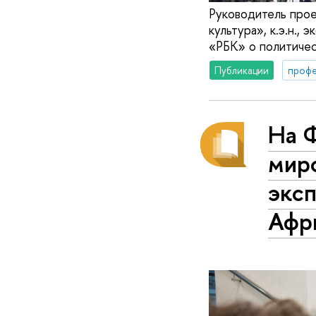
Руководитель прое
культура», к.э.н.,
«РБК» о политичес
Публикации
профе
На 
мир
эксп
Афр