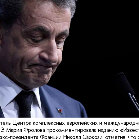
тель Центра комплексных европейских и международн
Мария Фролова прокомментировала изданию «Извест
 экс-президента Франции Николя Саркози, отметив, что 