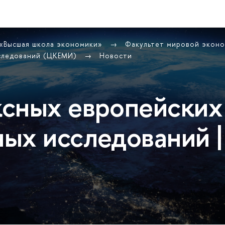
 «Высшая школа экономики»
Факультет мировой экон
сследований (ЦКЕМИ)
Новости
сных европейских
ых исследований |