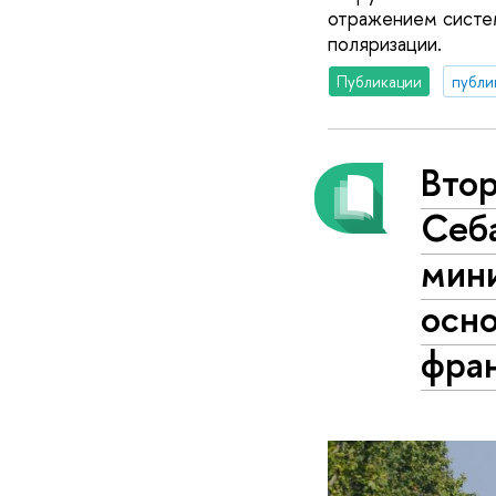
отражением систем
поляризации.
Публикации
публи
Втор
Себ
мини
осно
фра