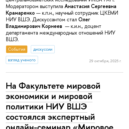
Модератором выступила
Анастасия Сергеевна
Крамаренко
— к.п.н., научный сотрудник ЦКЕМИ
НИУ ВШЭ. Дискуссантом стал
Олег
Владимирович Корнеев
— к.и.н., доцент
департамента международных отношений НИУ
ВШЭ.
События
дискуссии
взгляд ученого
29 октября, 2025 г.
На Факультете мировой
экономики и мировой
политики НИУ ВШЭ
состоялся экспертный
онлайн-семинар «Мировое