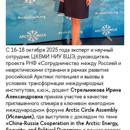
С 16-18 октября 2025 года эксперт и научный
сотрудник ЦКЕМИ НИУ ВШЭ, руководитель
проекта РНФ «Сотрудничество между Россией и
неарктическими странами в рамках развития
российской Арктики: потенциал и вызовы в
условиях трансформации международных
институтов», к.ю.н., доцент
Стрельникова Ирина
Александровна
приняла участие в качестве
приглашенного спикера в ключевом ежегодном
международном форуме
Arctic Circle Assembly
(Исландия)
, где выступила с докладом по теме
«China-Russia Cooperation in the Arctic: Energy,
Security, and Political Dynamics»
в рамках сессии