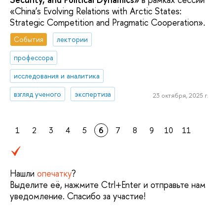
«China’s Evolving Relations with Arctic States:
Strategic Competition and Pragmatic Cooperation».
События
лектории
профессора
исследования и аналитика
взгляд ученого
экспертиза
23 октября, 2025 г.
1
2
3
4
5
6
7
8
9
10
11
Нашли
опечатку
?
Выделите её, нажмите Ctrl+Enter и отправьте нам
уведомление. Спасибо за участие!