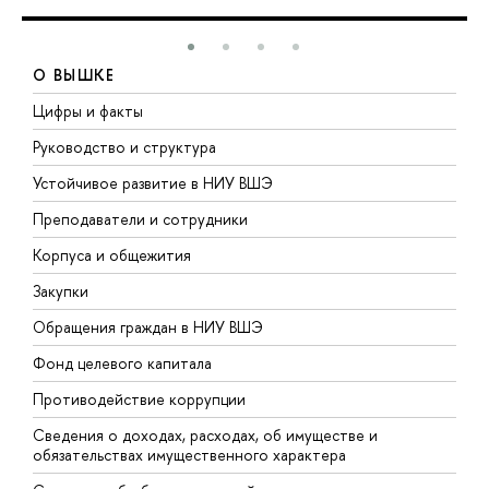
О ВЫШКЕ
Цифры и факты
Л
Руководство и структура
Д
Устойчивое развитие в НИУ ВШЭ
О
Преподаватели и сотрудники
П
Корпуса и общежития
В
Закупки
П
Обращения граждан в НИУ ВШЭ
А
Фонд целевого капитала
Д
Противодействие коррупции
Ц
Сведения о доходах, расходах, об имуществе и
Б
обязательствах имущественного характера
О