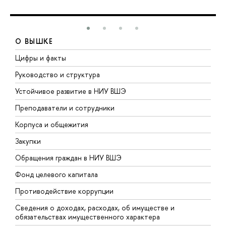
О ВЫШКЕ
Цифры и факты
Л
Руководство и структура
Д
Устойчивое развитие в НИУ ВШЭ
О
Преподаватели и сотрудники
П
Корпуса и общежития
В
Закупки
П
Обращения граждан в НИУ ВШЭ
А
Фонд целевого капитала
Д
Противодействие коррупции
Ц
Сведения о доходах, расходах, об имуществе и
Б
обязательствах имущественного характера
О