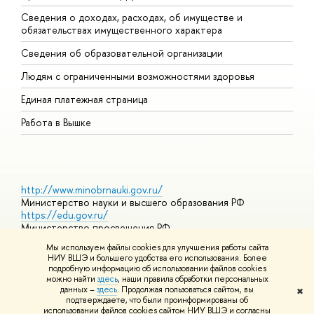
Сведения о доходах, расходах, об имуществе и
Б
обязательствах имущественного характера
О
Сведения об образовательной организации
О
Людям с ограниченными возможностями здоровья
Единая платежная страница
Работа в Вышке
http://www.minobrnauki.gov.ru/
Министерство науки и высшего образования РФ
https://edu.gov.ru/
Министерство просвещения РФ
https://elearning.hse.ru/mooc
Мы используем файлы cookies для улучшения работы сайта
Массовые открытые онлайн-курсы
НИУ ВШЭ и большего удобства его использования. Более
подробную информацию об использовании файлов cookies
можно найти
здесь
, наши правила обработки персональных
данных –
здесь
. Продолжая пользоваться сайтом, вы
✖
© НИУ ВШЭ 1993–2026
Адреса и контакты
Условия
подтверждаете, что были проинформированы об
использования материалов
Политика конфиденциальности
Карта
использовании файлов cookies сайтом НИУ ВШЭ и согласны