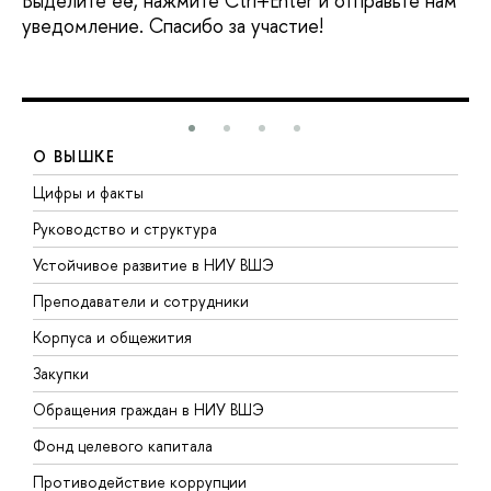
Выделите её, нажмите Ctrl+Enter и отправьте нам
уведомление. Спасибо за участие!
О ВЫШКЕ
Цифры и факты
Л
Руководство и структура
Д
Устойчивое развитие в НИУ ВШЭ
О
Преподаватели и сотрудники
П
Корпуса и общежития
В
Закупки
П
Обращения граждан в НИУ ВШЭ
А
Фонд целевого капитала
Д
Противодействие коррупции
Ц