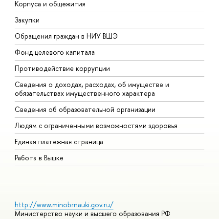
Корпуса и общежития
В
Закупки
П
Обращения граждан в НИУ ВШЭ
А
Фонд целевого капитала
Д
Противодействие коррупции
Ц
Сведения о доходах, расходах, об имуществе и
Б
обязательствах имущественного характера
О
Сведения об образовательной организации
О
Людям с ограниченными возможностями здоровья
Единая платежная страница
Работа в Вышке
http://www.minobrnauki.gov.ru/
Министерство науки и высшего образования РФ