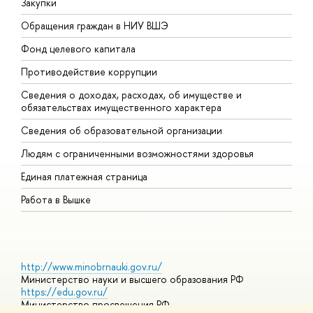
Закупки
П
Обращения граждан в НИУ ВШЭ
А
Фонд целевого капитала
Д
Противодействие коррупции
Ц
Сведения о доходах, расходах, об имуществе и
Б
обязательствах имущественного характера
О
Сведения об образовательной организации
О
Людям с ограниченными возможностями здоровья
Единая платежная страница
Работа в Вышке
http://www.minobrnauki.gov.ru/
Министерство науки и высшего образования РФ
https://edu.gov.ru/
Министерство просвещения РФ