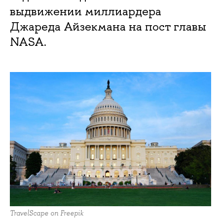
выдвижении миллиардера
Джареда Айзекмана на пост главы
NASA.
TravelScape on Freepik