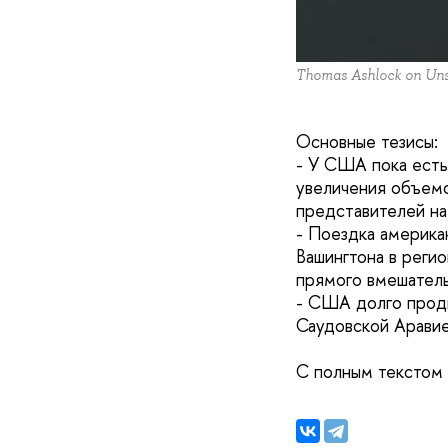
Thomas Ashlock on Uns
Основные тезисы:
- У США пока есть
увеличения объемо
представителей на
- Поездка америка
Вашингтона в реги
прямого вмешатель
- США долго продв
Саудовской Аравией
С полным текстом