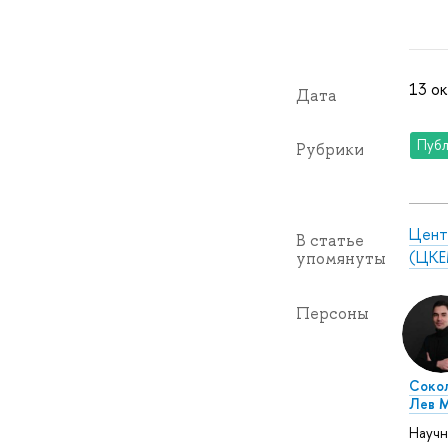
13 ок
Дата
Публ
Рубрики
Цент
В статье
(ЦКЕ
упомянуты
Персоны
Соко
Лев 
Науч