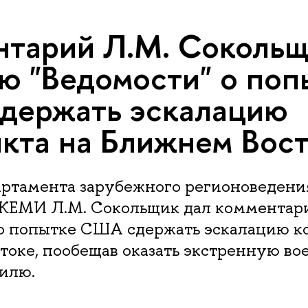
тарий Л.М. Сокольщ
ю "Ведомости" о поп
держать эскалацию
кта на Ближнем Вос
ртамента зарубежного регионоведени
КЕМИ Л.М. Сокольщик дал комментар
 о попытке США сдержать эскалацию к
токе, пообещав оказать экстренную в
илю.