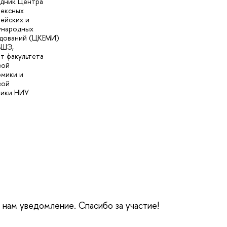
дник Центра
ексных
ейских и
ународных
дований (ЦКЕМИ)
ВШЭ,
т факультета
вой
мики и
вой
тики НИУ
е нам уведомление. Спасибо за участие!