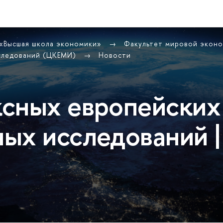
 «Высшая школа экономики»
Факультет мировой экон
сследований (ЦКЕМИ)
Новости
сных европейских
ых исследований |