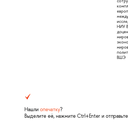
сотру
компл
европ
межд
иссле
НИУ 
доцен
миро
эконо
миро
поли
ВШЭ
Нашли
опечатку
?
Выделите её, нажмите Ctrl+Enter и отправьт