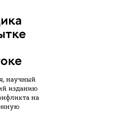
ика
ытке
токе
я, научный
ий изданию
онфликта на
оенную