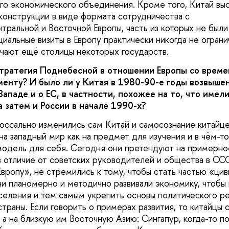
го экономического объединения. Кроме того, Китай вы
конструкции в виде формата сотрудничества с
тральной и Восточной Европы, часть из которых не были
циальные визиты в Европу практически никогда не огран
чают ещё столицы некоторых государств.
стратегия Поднебесной в отношении Европы со време
енту? И было ли у Китая в 1980-90-е годы возвыше
ападе и о ЕС, в частности, похожее на то, что имел
 затем и России в начале 1990-х?
оссально изменились сам Китай и самосознание китайце
а западный мир как на предмет для изучения и в чём-т
модель для себя. Сегодня они претендуют на примерно
в отличие от советских руководителей и общества в ССС
вропу», не стремились к тому, чтобы стать частью «циви
ни планомерно и методично развивали экономику, чтобы
селения и тем самым укрепить основы политического р
траны. Если говорить о примерах развития, то китайцы 
 а на близкую им Восточную Азию: Сингапур, когда-то п