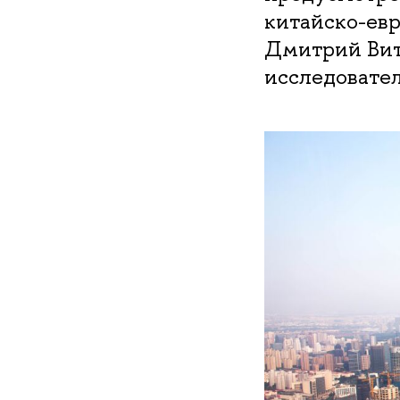
китайско-ев
Дмитрий Вит
исследоват