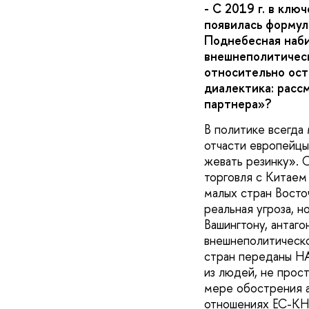
- С 2019 г. в кл
появилась формул
Поднебесная наби
внешнеполитическ
относительно ост
диалектика: расс
партнера»?
В политике всегда
отчасти европейцы
жевать резинку». 
торговля с Китаем
малых стран Восто
реальная угроза, 
Вашингтону, антаг
внешнеполитическо
стран переданы НА
из людей, не прос
мере обострения а
отношениях ЕС-КНР