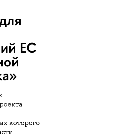
 для
ий ЕС
ной
ка»
х
роекта
ах которого
асти