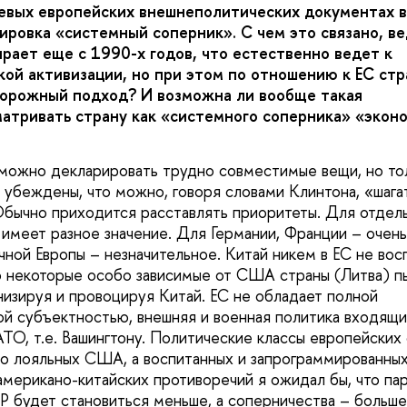
ючевых европейских внешнеполитических документах 
ировка «системный соперник». С чем это связано, в
рает еще с 1990-х годов, что естественно ведет к
ой активизации, но при этом по отношению к ЕС стр
орожный подход? И возможна ли вообще такая
матривать страну как «системного соперника» «экон
 можно декларировать трудно совместимые вещи, но то
 убеждены, что можно, говоря словами Клинтона, «шагат
Обычно приходится расставлять приоритеты. Для отдел
 имеет разное значение. Для Германии, Франции – очень
чной Европы – незначительное. Китай никем в ЕС не вос
но некоторые особо зависимые от США страны (Литва) п
онизируя и провоцируя Китай. ЕС не обладает полной
й субъектностью, внешняя и военная политика входящи
ТО, т.е. Вашингтону. Политические классы европейских
то лояльных США, а воспитанных и запрограммированных 
мерикано-китайских противоречий я ожидал бы, что пар
 будет становиться меньше, а соперничества – больше