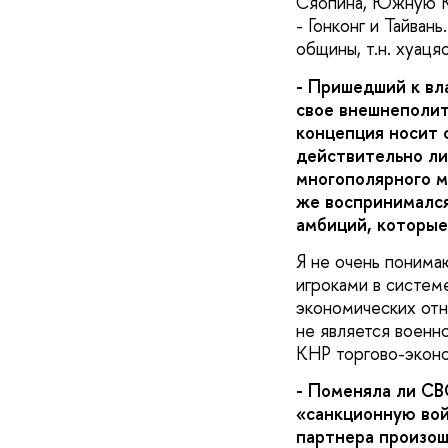
Сяопина, Южную Ко
- Гонконг и Тайван
общины, т.н. хуацяо
- Пришедший к вл
свое внешнеполит
концепция носит 
действительно ли
многополярного м
же воспринимался
амбиций, которы
Я не очень поним
игроками в систе
экономических отн
не является военн
КНР торгово-эконо
- Поменяла ли СВ
«санкционную вой
партнера произош