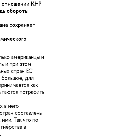
в отношении КНР
едь обороты
ана сохраняет
омического
лько американцы и
ь и при этом
ьных стран ЕС
 большое, для
принимается как
ытаются потрафить
х в него
 стран составлены
ими. Так что по
тнёрства в
.