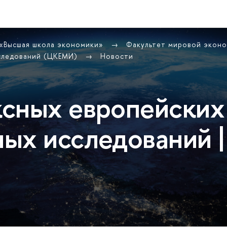
 «Высшая школа экономики»
Факультет мировой экон
сследований (ЦКЕМИ)
Новости
сных европейских
ых исследований |