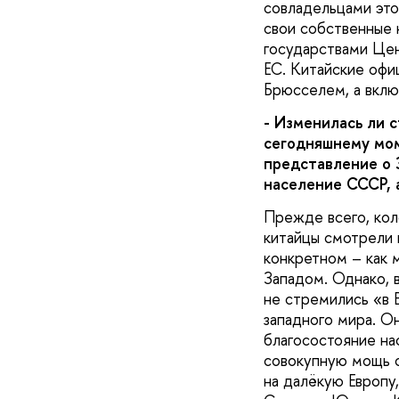
совладельцами это
свои собственные 
государствами Цен
ЕС. Китайские офи
Брюсселем, а вклю
- Изменилась ли 
сегодняшнему мом
представление о З
население СССР, а
Прежде всего, кол
китайцы смотрели н
конкретном – как 
Западом. Однако, 
не стремились «в Е
западного мира. О
благосостояние на
совокупную мощь с
на далёкую Европу,