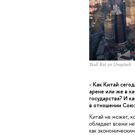
Skull Kat on Unsplash
- Как Китай сего
арене или же в к
государства? И к
в отношении Сою
Китай не может, к
обладает всеми не
как экономическим