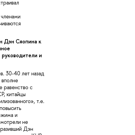
страивал
 членами
ичиваются
н Дэн Сяопина к
нное
и руководители и
в. 30-40 лет назад
о вполне
е равенство с
Р, китайцы
лизованного», т.е.
 повысить
ежима и
смотрели не
оразивший Дэн