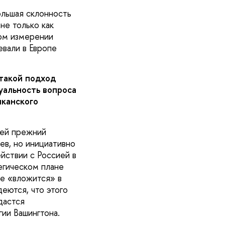
ольшая склонность
не только как
том измерении
евали в Европе
такой подход
уальность вопроса
иканского
 ей прежний
ев, но инициативно
йствии с Россией в
егическом плане
не «вложится» в
еются, что этого
дастся
ии Вашингтона.