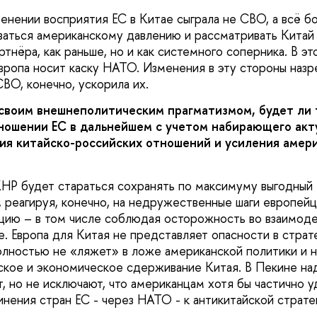
менении восприятия ЕС в Китае сыграла не СВО, а всё б
аться американскому давлению и рассматривать Китай 
тнёра, как раньше, но и как системного соперника. В э
вропа носит каску НАТО. Изменения в эту стороны назр
ВО, конечно, ускорила их.
 своим внешнеполитическим прагматизмом, будет ли 
ношении ЕС в дальнейшем с учетом набирающего акт
ния китайско-российских отношений и усиления амер
 КНР будет стараться сохранять по максимуму выгодный
 реагируя, конечно, на недружественные шаги европейц
цию – в том числе соблюдая осторожность во взаимоде
е. Европа для Китая не представляет опасности в страт
полностью не «ляжет» в ложе американской политики и 
ское и экономическое сдерживание Китая. В Пекине над
, но не исключают, что американцам хотя бы частично у
нения стран ЕС - через НАТО - к антикитайской стратег