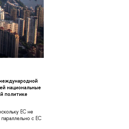
а международной
щей национальные
ой политике
оскольку ЕС не
 параллельно с ЕС