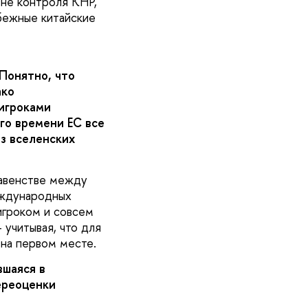
не контроля КНР,
убежные китайские
Понятно, что
ако
игроками
го времени ЕС все
з вселенских
равенстве между
еждународных
игроком и совсем
 учитывая, что для
на первом месте.
вшаяся в
ереоценки