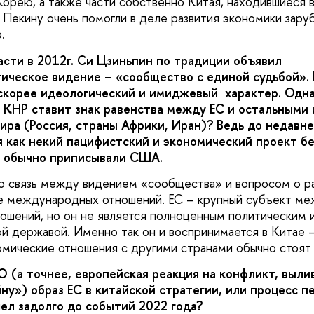
рею, а также части собственно Китая, находившиеся в
ь. Пекину очень помогли в деле развития экономики зар
.
асти в 2012г. Си Цзиньпин по традиции объявил
ическое видение – «сообщество с единой судьбой». 
скорее идеологический и имиджевый характер. Одн
 КНР ставит знак равенства между ЕС и остальными 
ира (Россия, страны Африки, Иран)?
Ведь до недавне
 как некий пацифистский и экономический проект бе
е обычно приписывали США.
аю связь между видением «сообщества» и вопросом о 
ме международных отношений. ЕС – крупный субъект м
ошений, но он не является полноценным политическим 
ой державой. Именно так он и воспринимается в Китае –
мические отношения с другими странами обычно стоят 
О (а точнее, европейская реакция на конфликт, выли
ну») образ ЕС в китайской стратегии, или процесс п
ел задолго до событий 2022 года?