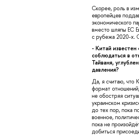
Скорее, роль в из
европейцев поддав
экономического пар
вместо шляпы ЕС Е
с рубежа 2020-х. С
- Китай известен
соблюдаться в от
Тайваня, углубле
давления?
Да, я считаю, что
формат отношений,
не обостряя ситуа
украинском кризис
до тех пор, пока 
военное, политиче
пока не произойдёт
добиться присоеди