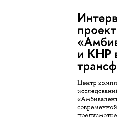
Интерв
проек
«Амбив
и КНР 
трансф
Центр компл
исследовани
«Амбивалент
современной
предусмотрен