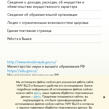
Сведения о доходах, расходах, об имуществе и
Б
обязательствах имущественного характера
О
Сведения об образовательной организации
О
Людям с ограниченными возможностями здоровья
Единая платежная страница
Работа в Вышке
http://www.minobrnauki.gov.ru/
Министерство науки и высшего образования РФ
https://edu.gov.ru/
Министерство просвещения РФ
https://elearning.hse.ru/mooc
Мы используем файлы cookies для улучшения работы сайта
Массовые открытые онлайн-курсы
НИУ ВШЭ и большего удобства его использования. Более
подробную информацию об использовании файлов cookies
можно найти
здесь
, наши правила обработки персональных
данных –
здесь
. Продолжая пользоваться сайтом, вы
✖
© НИУ ВШЭ 1993–2026
Адреса и контакты
Условия
подтверждаете, что были проинформированы об
использования материалов
Политика конфиденциальности
Карта
использовании файлов cookies сайтом НИУ ВШЭ и согласны
сайта
с нашими правилами обработки персональных данных. Вы