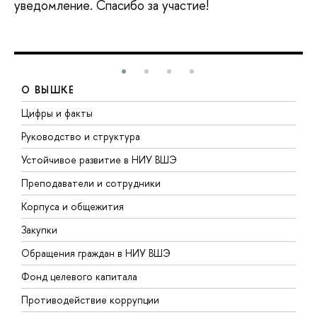
уведомление. Спасибо за участие!
О ВЫШКЕ
Цифры и факты
Л
Руководство и структура
Д
Устойчивое развитие в НИУ ВШЭ
О
Преподаватели и сотрудники
П
Корпуса и общежития
В
Закупки
П
Обращения граждан в НИУ ВШЭ
А
Фонд целевого капитала
Д
Противодействие коррупции
Ц