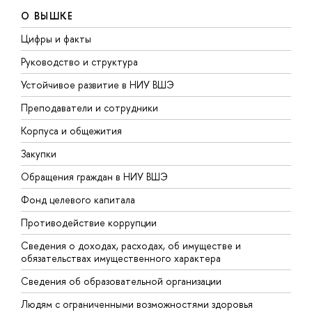
О ВЫШКЕ
Цифры и факты
Л
Руководство и структура
Д
Устойчивое развитие в НИУ ВШЭ
О
Преподаватели и сотрудники
П
Корпуса и общежития
В
Закупки
П
Обращения граждан в НИУ ВШЭ
А
Фонд целевого капитала
Д
Противодействие коррупции
Ц
Сведения о доходах, расходах, об имуществе и
Б
обязательствах имущественного характера
О
Сведения об образовательной организации
О
Людям с ограниченными возможностями здоровья