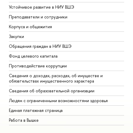
Устойчивое развитие в НИУ ВШЭ
О
Преподаватели и сотрудники
П
Корпуса и общежития
В
Закупки
П
Обращения граждан в НИУ ВШЭ
А
Фонд целевого капитала
Д
Противодействие коррупции
Ц
Сведения о доходах, расходах, об имуществе и
Б
обязательствах имущественного характера
О
Сведения об образовательной организации
О
Людям с ограниченными возможностями здоровья
Единая платежная страница
Работа в Вышке