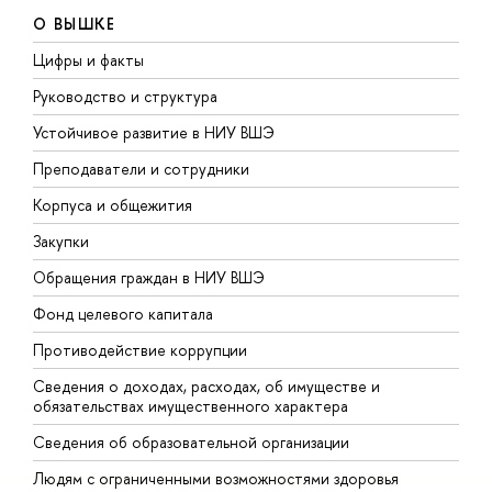
О ВЫШКЕ
Цифры и факты
Л
Руководство и структура
Д
Устойчивое развитие в НИУ ВШЭ
О
Преподаватели и сотрудники
П
Корпуса и общежития
В
Закупки
П
Обращения граждан в НИУ ВШЭ
А
Фонд целевого капитала
Д
Противодействие коррупции
Ц
Сведения о доходах, расходах, об имуществе и
Б
обязательствах имущественного характера
О
Сведения об образовательной организации
О
Людям с ограниченными возможностями здоровья