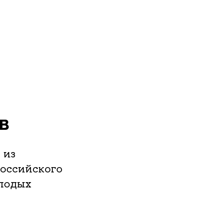
в
 из
оссийского
лодых