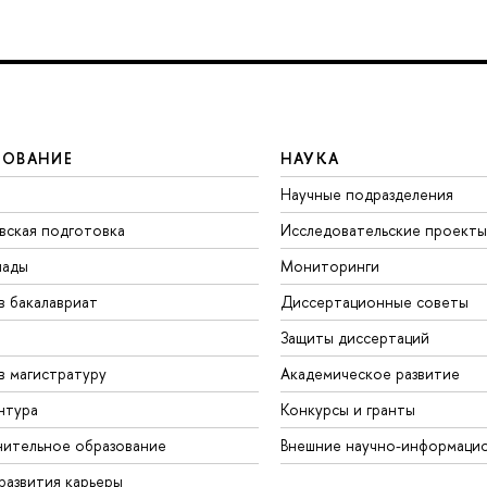
ЗОВАНИЕ
НАУКА
Научные подразделения
вская подготовка
Исследовательские проекты
иады
Мониторинги
в бакалавриат
Диссертационные советы
Защиты диссертаций
в магистратуру
Академическое развитие
нтура
Конкурсы и гранты
ительное образование
Внешние научно-информаци
развития карьеры