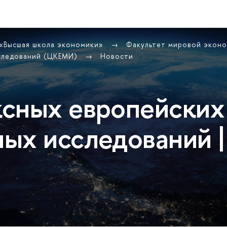
 «Высшая школа экономики»
Факультет мировой экон
сследований (ЦКЕМИ)
Новости
сных европейских
ых исследований |