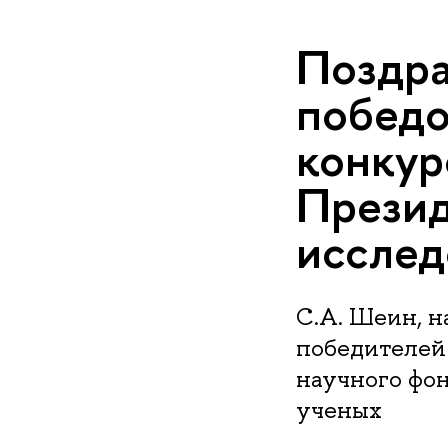
Поздра
победо
конкур
Презид
исслед
С.А. Шеин, 
победителей
научного фо
ученых