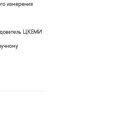
ого измерения
ледователь ЦКЕМИ
аучному