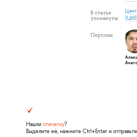
Цент
В статье
(ЦКЕ
упомянуты
Персоны
Алик
Анато
Нашли
опечатку
?
Выделите её, нажмите Ctrl+Enter и отправьт