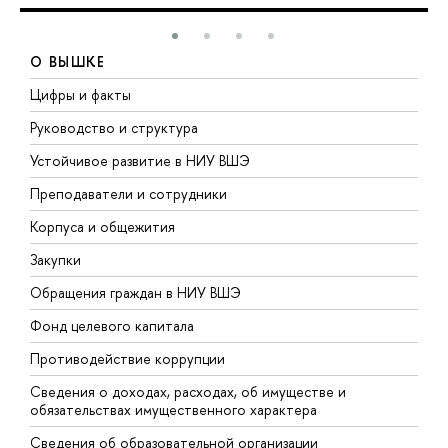
О ВЫШКЕ
Цифры и факты
Л
Руководство и структура
Д
Устойчивое развитие в НИУ ВШЭ
О
Преподаватели и сотрудники
П
Корпуса и общежития
В
Закупки
П
Обращения граждан в НИУ ВШЭ
А
Фонд целевого капитала
Д
Противодействие коррупции
Ц
Сведения о доходах, расходах, об имуществе и
Б
обязательствах имущественного характера
О
Сведения об образовательной организации