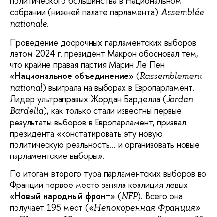
политического большинства в Национальном
собрании (нижней палате парламента)
Assemblée
.
nationale
Проведение досрочных парламентских выборов
летом 2024 г. президент Макрон обосновал тем,
что крайне правая партия Марин Ле Пен
«
Национальное объединение
» (
Rassemblement
) выиграла на выборах в Европарламент.
national
Лидер ультраправых Жордан Барделла (
Jordan
), как только стали известны первые
Bardella
результаты выборов в Европарламент, призвал
президента «констатировать эту новую
политическую реальность… и организовать новые
парламентские выборы».
По итогам второго тура парламентских выборов во
Франции первое место заняла коалиция левых
«
Новый народный фронт
» (
). Всего она
NFP
получает 195 мест (
«Непокоренная Франция»