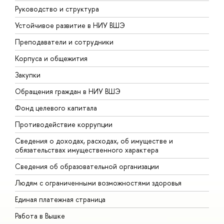
Руководство и структура
Д
Устойчивое развитие в НИУ ВШЭ
О
Преподаватели и сотрудники
П
Корпуса и общежития
В
Закупки
П
Обращения граждан в НИУ ВШЭ
А
Фонд целевого капитала
Д
Противодействие коррупции
Ц
Сведения о доходах, расходах, об имуществе и
Б
обязательствах имущественного характера
О
Сведения об образовательной организации
О
Людям с ограниченными возможностями здоровья
Единая платежная страница
Работа в Вышке