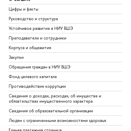
Цифры и факты
Л
Руководство и структура
Д
Устойчивое развитие в НИУ ВШЭ
О
Преподаватели и сотрудники
П
Корпуса и общежития
В
Закупки
П
Обращения граждан в НИУ ВШЭ
А
Фонд целевого капитала
Д
Противодействие коррупции
Ц
Сведения о доходах, расходах, об имуществе и
Б
обязательствах имущественного характера
О
Сведения об образовательной организации
О
Людям с ограниченными возможностями здоровья
Единая платежная страница