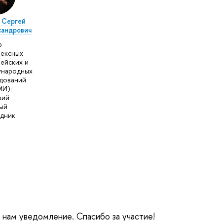
 Сергей
сандрович
р
ексных
ейских и
ународных
дований
И):
ший
ый
дник
е нам уведомление. Спасибо за участие!