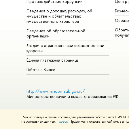
Противодействие коррупции
Центр 
Сведения о доходах, расходах, об
Бизнес
имуществе и обязательствах
Образо
имущественного характера
Обратн
Сведения об образовательной
получа
организации
Людям с ограниченными возможностями
здоровья
Единая платежная страница
Работа в Вышке
http://www.minobrnauki.gov.ru/
Министерство науки и высшего образования РФ
Мы используем файлы cookies для улучшения работы сайта НИУ ВШЭ
© НИУ ВШЭ 1993–2026
Адреса и контакты
Условия использ
персональных данных –
здесь
. Продолжая пользоваться сайтом, вы 
Шрифты HSE Sans и HSE Slab разработаны в
Школе дизайна 