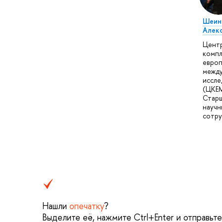
Шеин
Алек
Цент
компл
европ
межд
иссле
(ЦКЕМ
Стар
научн
сотру
Нашли
опечатку
?
Выделите её, нажмите Ctrl+Enter и отправьт