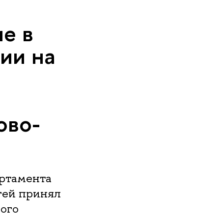
е в
ии на
ово-
ртамента
гей принял
ого