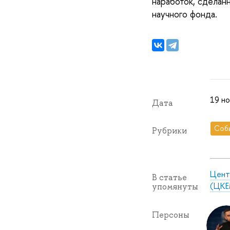
наработок, сделан
научного фонда.
19 но
Дата
Соб
Рубрики
Цент
В статье
(ЦКЕ
упомянуты
Персоны