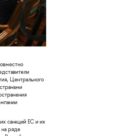
совместно
едставители
тия, Центрального
 странами
остранения
омпании
их санкций ЕС и их
 на ряде