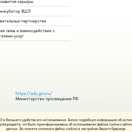
развития карьеры
-инкубатор ВШЭ
вательные партнерства
ая связь и взаимодействие с
телями услуг
https://edu.gov.ru/
Министерство просвещения РФ
 и большего удобства его использования. Более подробную информацию об испол
ования материалов
Политика конфиденциальности
Карта сайта
подтверждаете, что были проинформированы об использовании файлов cookies сай
НИУ ВШЭ
данных. Вы можете отключить файлы cookies в настройках Вашего браузера.