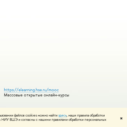
https://elearning.hse.ru/mooc
Массовые открытые онлайн-курсы
ьзовании файлов cookies можно найти
здесь
, наши правила обработки
Редактору
✖
том НИУ ВШЭ и согласны с нашими правилами обработки персональных