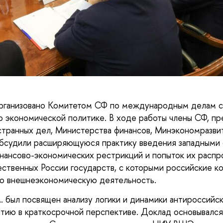
рганизовано Комитетом СФ по международным делам 
 экономической политике. В ходе работы члены СФ, пр
транных дел, Министерства финансов, Минэкономразви
обсудили расширяющуюся практику введения западными
нансово-экономических рестрикций и попыток их распр
ственных России государств, с которыми российские к
ю внешнеэкономическую деятельность.
 был посвящен анализу логики и динамики антироссийск
тию в краткосрочной перспективе. Доклад основывался