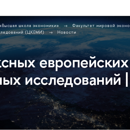
 «Высшая школа экономики»
Факультет мировой экон
сследований (ЦКЕМИ)
Новости
сных европейских
ых исследований |