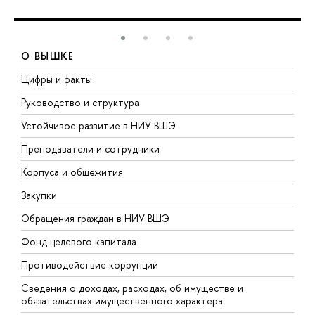
О ВЫШКЕ
Цифры и факты
Л
Руководство и структура
Д
Устойчивое развитие в НИУ ВШЭ
О
Преподаватели и сотрудники
П
Корпуса и общежития
В
Закупки
П
Обращения граждан в НИУ ВШЭ
А
Фонд целевого капитала
Д
Противодействие коррупции
Ц
Сведения о доходах, расходах, об имуществе и
Б
обязательствах имущественного характера
О