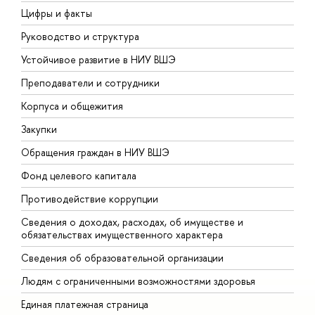
Цифры и факты
Л
Руководство и структура
Д
Устойчивое развитие в НИУ ВШЭ
О
Преподаватели и сотрудники
П
Корпуса и общежития
В
Закупки
П
Обращения граждан в НИУ ВШЭ
А
Фонд целевого капитала
Д
Противодействие коррупции
Ц
Сведения о доходах, расходах, об имуществе и
Б
обязательствах имущественного характера
О
Сведения об образовательной организации
О
Людям с ограниченными возможностями здоровья
Единая платежная страница