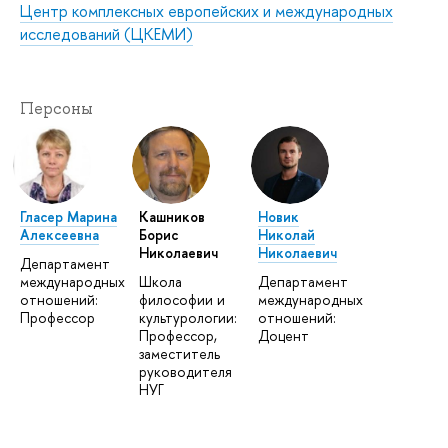
Центр комплексных европейских и международных
исследований (ЦКЕМИ)
Персоны
Гласер Марина
Кашников
Новик
Алексеевна
Борис
Николай
Николаевич
Николаевич
Департамент
международных
Школа
Департамент
отношений:
философии и
международных
Профессор
культурологии:
отношений:
Профессор,
Доцент
заместитель
руководителя
НУГ