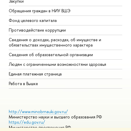
Закупки
П
Обращения граждан в НИУ ВШЭ
А
Фонд целевого капитала
Д
Противодействие коррупции
Ц
Сведения о доходах, расходах, об имуществе и
Б
обязательствах имущественного характера
О
Сведения об образовательной организации
О
Людям с ограниченными возможностями здоровья
Единая платежная страница
Работа в Вышке
http://www.minobrnauki.gov.ru/
Министерство науки и высшего образования РФ
https://edu.gov.ru/
Министерство просвещения РФ