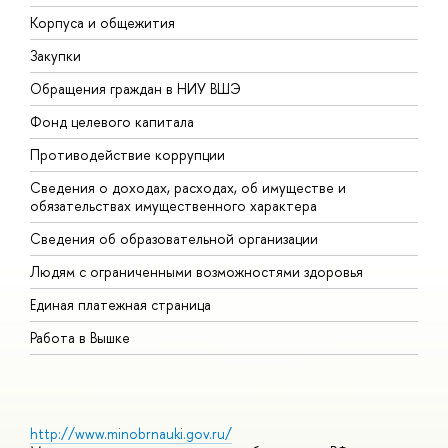
Корпуса и общежития
В
Закупки
П
Обращения граждан в НИУ ВШЭ
А
Фонд целевого капитала
Д
Противодействие коррупции
Ц
Сведения о доходах, расходах, об имуществе и
Б
обязательствах имущественного характера
О
Сведения об образовательной организации
О
Людям с ограниченными возможностями здоровья
Единая платежная страница
Работа в Вышке
http://www.minobrnauki.gov.ru/