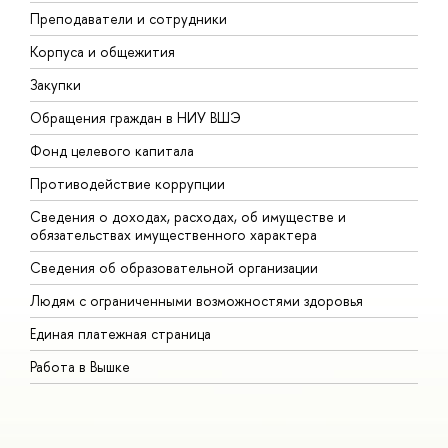
Преподаватели и сотрудники
П
Корпуса и общежития
В
Закупки
П
Обращения граждан в НИУ ВШЭ
А
Фонд целевого капитала
Д
Противодействие коррупции
Ц
Сведения о доходах, расходах, об имуществе и
Б
обязательствах имущественного характера
О
Сведения об образовательной организации
О
Людям с ограниченными возможностями здоровья
Единая платежная страница
Работа в Вышке