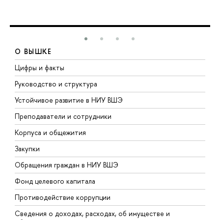
О ВЫШКЕ
Цифры и факты
Л
Руководство и структура
Д
Устойчивое развитие в НИУ ВШЭ
О
Преподаватели и сотрудники
П
Корпуса и общежития
В
Закупки
П
Обращения граждан в НИУ ВШЭ
А
Фонд целевого капитала
Д
Противодействие коррупции
Ц
Сведения о доходах, расходах, об имуществе и
Б