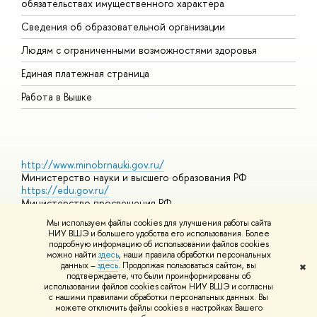
обязательствах имущественного характера
О
Сведения об образовательной организации
О
Людям с ограниченными возможностями здоровья
Единая платежная страница
Работа в Вышке
http://www.minobrnauki.gov.ru/
Министерство науки и высшего образования РФ
https://edu.gov.ru/
Министерство просвещения РФ
https://elearning.hse.ru/mooc
Мы используем файлы cookies для улучшения работы сайта
Массовые открытые онлайн-курсы
НИУ ВШЭ и большего удобства его использования. Более
подробную информацию об использовании файлов cookies
можно найти
здесь
, наши правила обработки персональных
данных –
здесь
. Продолжая пользоваться сайтом, вы
✖
© НИУ ВШЭ 1993–2026
Адреса и контакты
Условия
подтверждаете, что были проинформированы об
использования материалов
Политика конфиденциальности
Карта
использовании файлов cookies сайтом НИУ ВШЭ и согласны
сайта
с нашими правилами обработки персональных данных. Вы
Шрифты HSE Sans и HSE Slab разработаны в
Школе дизайна НИУ
можете отключить файлы cookies в настройках Вашего
ВШЭ