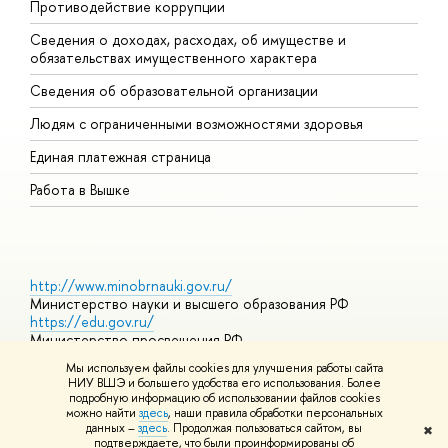
Противодействие коррупции
Ц
Сведения о доходах, расходах, об имуществе и
Б
обязательствах имущественного характера
О
Сведения об образовательной организации
О
Людям с ограниченными возможностями здоровья
Единая платежная страница
Работа в Вышке
http://www.minobrnauki.gov.ru/
Министерство науки и высшего образования РФ
https://edu.gov.ru/
Министерство просвещения РФ
https://elearning.hse.ru/mooc
Мы используем файлы cookies для улучшения работы сайта
Массовые открытые онлайн-курсы
НИУ ВШЭ и большего удобства его использования. Более
подробную информацию об использовании файлов cookies
можно найти
здесь
, наши правила обработки персональных
данных –
здесь
. Продолжая пользоваться сайтом, вы
✖
© НИУ ВШЭ 1993–2026
Адреса и контакты
Условия
подтверждаете, что были проинформированы об