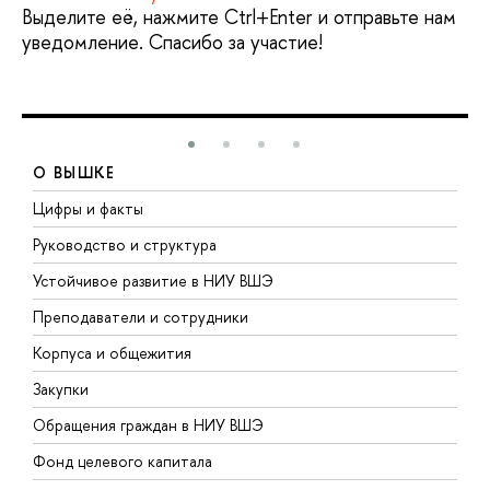
Выделите её, нажмите Ctrl+Enter и отправьте нам
уведомление. Спасибо за участие!
О ВЫШКЕ
Цифры и факты
Л
Руководство и структура
Д
Устойчивое развитие в НИУ ВШЭ
О
Преподаватели и сотрудники
П
Корпуса и общежития
В
Закупки
П
Обращения граждан в НИУ ВШЭ
А
Фонд целевого капитала
Д