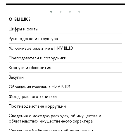
О ВЫШКЕ
Цифры и факты
Л
Руководство и структура
Д
Устойчивое развитие в НИУ ВШЭ
О
Преподаватели и сотрудники
П
Корпуса и общежития
В
Закупки
П
Обращения граждан в НИУ ВШЭ
А
Фонд целевого капитала
Д
Противодействие коррупции
Ц
Сведения о доходах, расходах, об имуществе и
Б
обязательствах имущественного характера
О
Сведения об образовательной организации