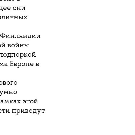
щее они
азличных
и Финляндии
ой войны
 подпоркой
ма Европе в
ового
зумно
рамках этой
сти приведут