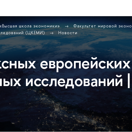
 «Высшая школа экономики»
Факультет мировой экон
сследований (ЦКЕМИ)
Новости
сных европейских
ых исследований |