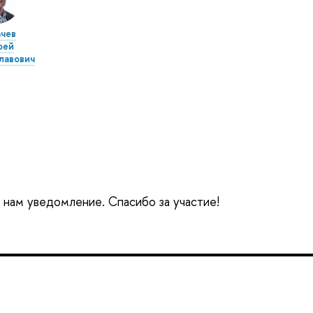
чев
фей
лавович
е нам уведомление. Спасибо за участие!