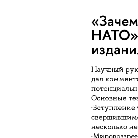
«Зачем
НАТО» 
издани
Научный рук
дал коммент
потенциальн
Основные те
·Вступление
свершившимс
несколько не
·Мировоззре