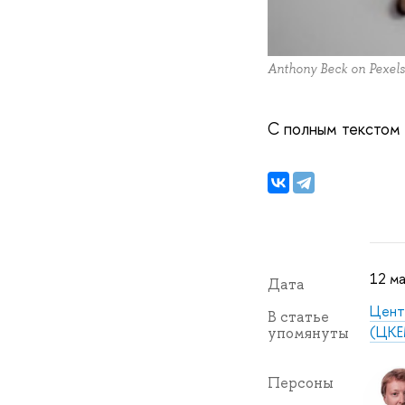
Anthony Beck on Pexel
С полным текстом
12 ма
Дата
Цент
В статье
(ЦКЕ
упомянуты
Персоны