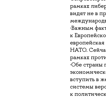
рамках либер
видят не в п
международн
·Важным фак
к Европейско
европейская
НАТО. Сейча
рамках прот
·Обе страны 
экономическо
вступить в ж
системы веро
к политичес