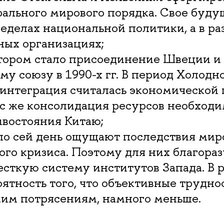
ального мирового порядка. Свое буду
ределах национальной политики, а в р
ых организациях;
тором стало присоединение Швеции 
му союзу в 1990-х гг. В период Холодн
 интеграция считалась экономической
с же консолидация ресурсов необходи
ивостояния Китаю;
по сей день ощущают последствия мир
го кризиса. Поэтому для них благора
есткую систему институтов Запада. В 
ятность того, что объективные трудно
ким потрясениям, намного меньше.