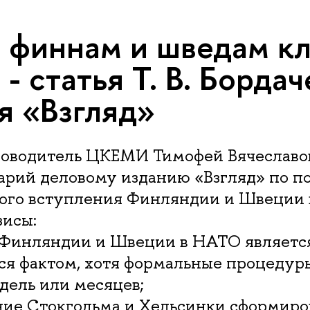
 финнам и шведам кл
- статья Т. В. Бордач
я «Взгляд»
оводитель ЦКЕМИ Тимофей Вячеславов
арий деловому изданию «Взгляд» по п
ого вступления Финляндии и Швеции 
зисы:
 Финляндии и Швеции в НАТО являетс
я фактом, хотя формальные процедур
дель или месяцев;
ние Стокгольма и Хельсинки сформиро