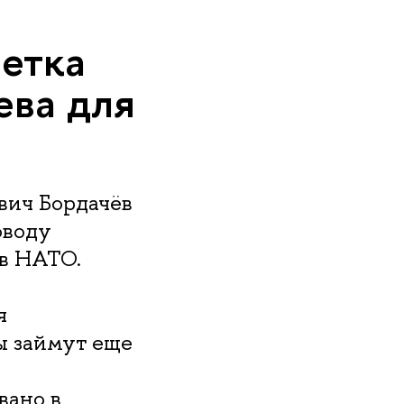
етка
ева для
ич Бордачёв
оводу
в НАТО.
я
ы займут еще
вано в