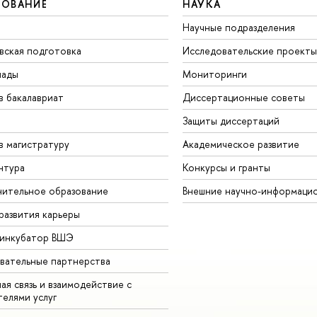
ЗОВАНИЕ
НАУКА
Научные подразделения
вская подготовка
Исследовательские проекты
иады
Мониторинги
в бакалавриат
Диссертационные советы
Защиты диссертаций
в магистратуру
Академическое развитие
нтура
Конкурсы и гранты
ительное образование
Внешние научно-информаци
развития карьеры
-инкубатор ВШЭ
вательные партнерства
ая связь и взаимодействие с
телями услуг