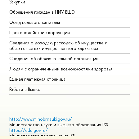
Закупки
П
Обращения граждан в НИУ ВШЭ
А
Фонд целевого капитала
Д
Противодействие коррупции
Ц
Сведения о доходах, расходах, об имуществе и
Б
обязательствах имущественного характера
О
Сведения об образовательной организации
О
Людям с ограниченными возможностями здоровья
Единая платежная страница
Работа в Вышке
http://www.minobrnauki.gov.ru/
Министерство науки и высшего образования РФ
https://edu.gov.ru/
Министерство просвещения РФ