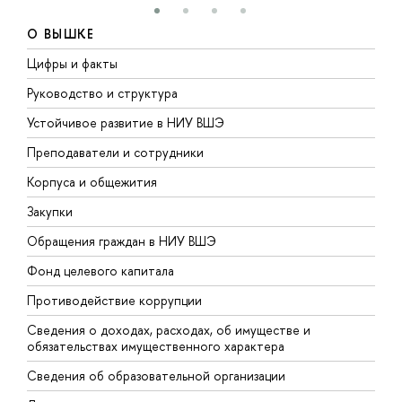
О ВЫШКЕ
Цифры и факты
Л
Руководство и структура
Д
Устойчивое развитие в НИУ ВШЭ
О
Преподаватели и сотрудники
П
Корпуса и общежития
В
Закупки
П
Обращения граждан в НИУ ВШЭ
А
Фонд целевого капитала
Д
Противодействие коррупции
Ц
Сведения о доходах, расходах, об имуществе и
Б
обязательствах имущественного характера
О
Сведения об образовательной организации
О