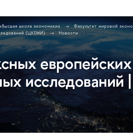
 «Высшая школа экономики»
Факультет мировой экон
сследований (ЦКЕМИ)
Новости
сных европейских
ых исследований |