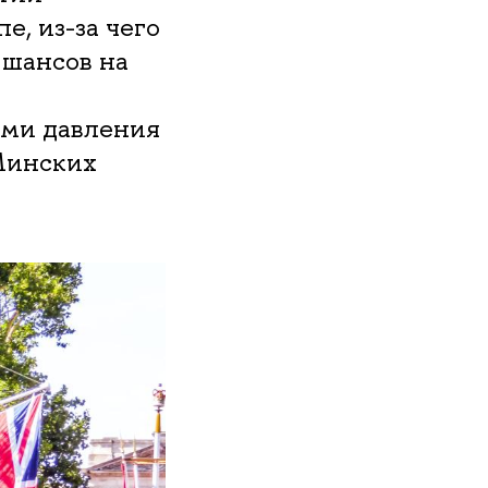
е, из-за чего
 шансов на
ами давления
Минских