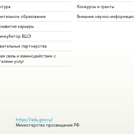
нтура
Конкурсы и гранты
ительное образование
Внешние научно-информаци
развития карьеры
-инкубатор ВШЭ
вательные партнерства
ая связь и взаимодействие с
телями услуг
https://edu.gov.ru/
Министерство просвещения РФ