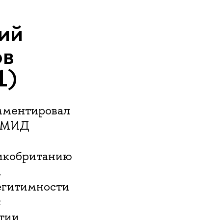
рий
ов
1)
мментировал
ы МИД
ликобританию
и
легитимности
;
лтии