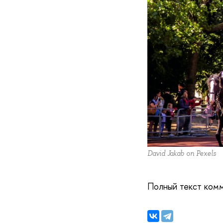
David Jakab on Pexels
Полный текст ком