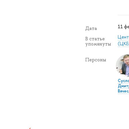
11 фе
Дата
Цент
В статье
(ЦКЕ
упомянуты
Персоны
Сусл
Дмит
Вячес