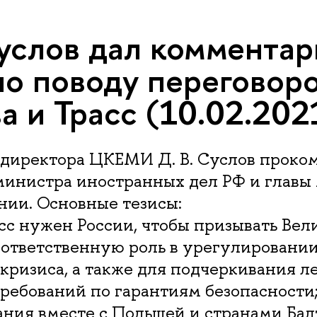
Суслов дал коммента
о поводу переговор
а и Трасс (10.02.202
 директора ЦКЕМИ Д. В. Суслов проко
министра иностранных дел РФ и глав
нии. Основные тезисы:
асс нужен России, чтобы призывать Ве
 ответственную роль в урегулировани
кризиса, а также для подчеркивания 
ребований по гарантиям безопасности
ания вместе с Польшей и странами Ба