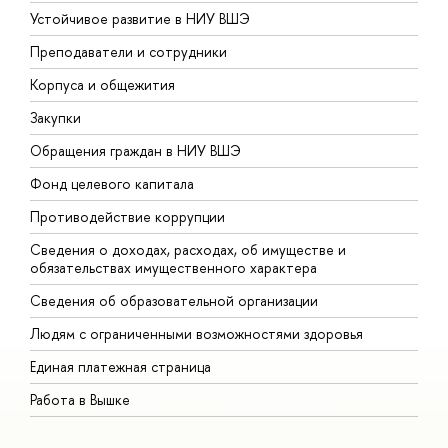
Устойчивое развитие в НИУ ВШЭ
О
Преподаватели и сотрудники
П
Корпуса и общежития
В
Закупки
П
Обращения граждан в НИУ ВШЭ
А
Фонд целевого капитала
Д
Противодействие коррупции
Ц
Сведения о доходах, расходах, об имуществе и
Б
обязательствах имущественного характера
О
Сведения об образовательной организации
О
Людям с ограниченными возможностями здоровья
Единая платежная страница
Работа в Вышке