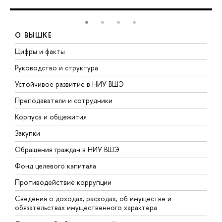
О ВЫШКЕ
Цифры и факты
Л
Руководство и структура
Д
Устойчивое развитие в НИУ ВШЭ
О
Преподаватели и сотрудники
П
Корпуса и общежития
В
Закупки
П
Обращения граждан в НИУ ВШЭ
А
Фонд целевого капитала
Д
Противодействие коррупции
Ц
Сведения о доходах, расходах, об имуществе и
Б
обязательствах имущественного характера
О