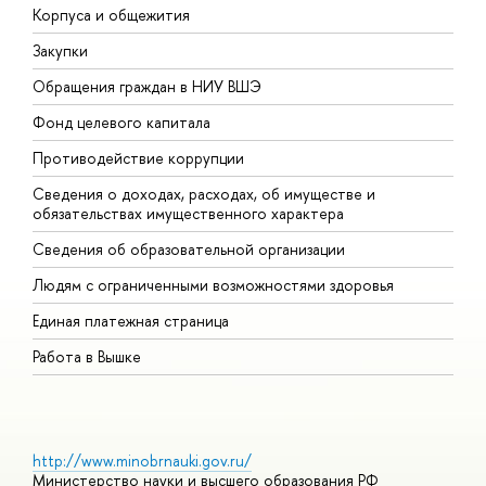
Корпуса и общежития
В
Закупки
П
Обращения граждан в НИУ ВШЭ
А
Фонд целевого капитала
Д
Противодействие коррупции
Ц
Сведения о доходах, расходах, об имуществе и
Б
обязательствах имущественного характера
О
Сведения об образовательной организации
О
Людям с ограниченными возможностями здоровья
Единая платежная страница
Работа в Вышке
http://www.minobrnauki.gov.ru/
Министерство науки и высшего образования РФ