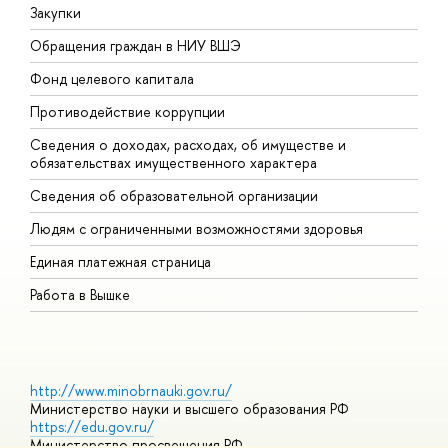
Закупки
П
Обращения граждан в НИУ ВШЭ
А
Фонд целевого капитала
Д
Противодействие коррупции
Ц
Сведения о доходах, расходах, об имуществе и
Б
обязательствах имущественного характера
О
Сведения об образовательной организации
О
Людям с ограниченными возможностями здоровья
Единая платежная страница
Работа в Вышке
http://www.minobrnauki.gov.ru/
Министерство науки и высшего образования РФ
https://edu.gov.ru/
Министерство просвещения РФ