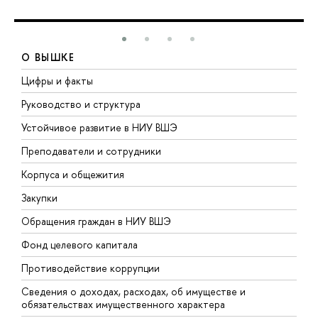
О ВЫШКЕ
Цифры и факты
Л
Руководство и структура
Д
Устойчивое развитие в НИУ ВШЭ
О
Преподаватели и сотрудники
П
Корпуса и общежития
В
Закупки
П
Обращения граждан в НИУ ВШЭ
А
Фонд целевого капитала
Д
Противодействие коррупции
Ц
Сведения о доходах, расходах, об имуществе и
Б
обязательствах имущественного характера
О