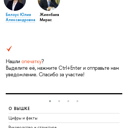
Белоус Юлия
Жиенбаев
Александровна
Мирас
Нашли
опечатку
?
Выделите её, нажмите Ctrl+Enter и отправьте нам
уведомление. Спасибо за участие!
О ВЫШКЕ
Цифры и факты
Л
Руководство и структура
Д