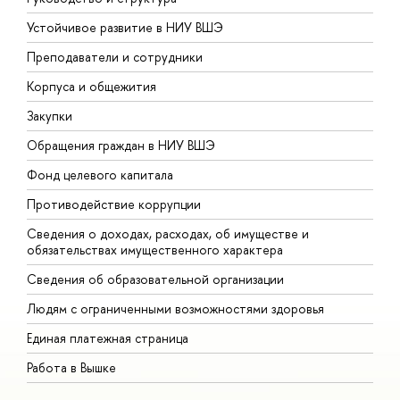
Устойчивое развитие в НИУ ВШЭ
О
Преподаватели и сотрудники
П
Корпуса и общежития
В
Закупки
П
Обращения граждан в НИУ ВШЭ
А
Фонд целевого капитала
Д
Противодействие коррупции
Ц
Сведения о доходах, расходах, об имуществе и
Б
обязательствах имущественного характера
О
Сведения об образовательной организации
О
Людям с ограниченными возможностями здоровья
Единая платежная страница
Работа в Вышке