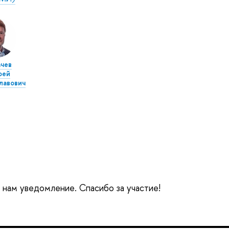
чев
фей
лавович
е нам уведомление. Спасибо за участие!