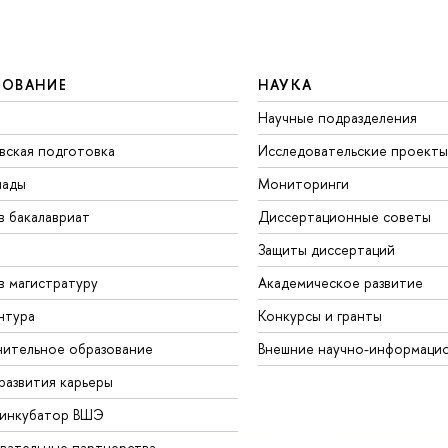
ЗОВАНИЕ
НАУКА
Научные подразделения
вская подготовка
Исследовательские проекты
иады
Мониторинги
в бакалавриат
Диссертационные советы
Защиты диссертаций
в магистратуру
Академическое развитие
нтура
Конкурсы и гранты
ительное образование
Внешние научно-информаци
развития карьеры
-инкубатор ВШЭ
вательные партнерства