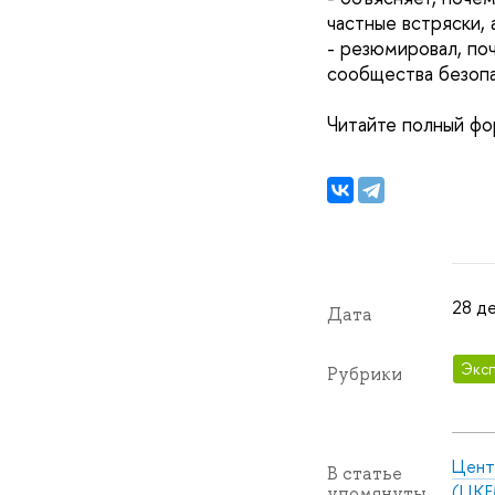
частные встряски, 
- резюмировал, по
сообщества безопа
Читайте полный ф
28 де
Дата
Эксп
Рубрики
Цент
В статье
(ЦКЕ
упомянуты