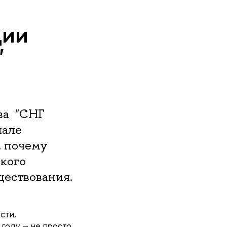
ции
"
ва "СНГ
нале
, почему
ского
ществования.
ости.
 году – не просто