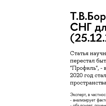
Т.В.Бо
СНГ дл
(25.12
Статья науч
перестал быт
"Профиль", -
2020 год ста
пространства
Эксперт, в частно
- анализирует фак
- объясняет, поче