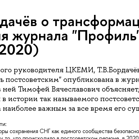
рдачёв о трансформа
я журнала "Профиль
.2020)
ного руководителя ЦКЕМИ, Т.В.Бордачё
ь постсоветским" опубликована в жур
 в ней Тимофей Вячеславович объясняет
л в истории так называемого постсовет
 наиболее важным за все время его су
сти:
торы сохранения СНГ как единого сообщества безопасн
му то, что происходило в постсоветском регионе в 2020