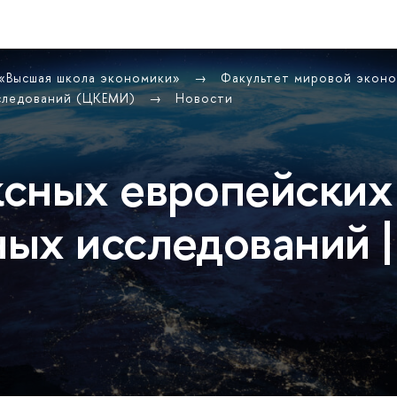
 «Высшая школа экономики»
Факультет мировой экон
сследований (ЦКЕМИ)
Новости
сных европейских
ых исследований |