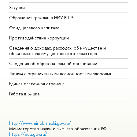
Закупки
П
Обращения граждан в НИУ ВШЭ
А
Фонд целевого капитала
Д
Противодействие коррупции
Ц
Сведения о доходах, расходах, об имуществе и
Б
обязательствах имущественного характера
О
Сведения об образовательной организации
О
Людям с ограниченными возможностями здоровья
Единая платежная страница
Работа в Вышке
http://www.minobrnauki.gov.ru/
Министерство науки и высшего образования РФ
https://edu.gov.ru/