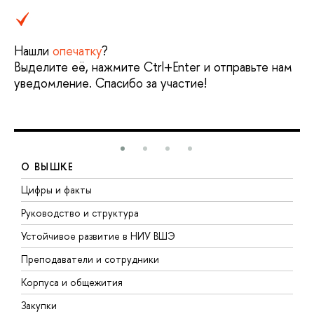
Нашли
опечатку
?
Выделите её, нажмите Ctrl+Enter и отправьте нам
уведомление. Спасибо за участие!
О ВЫШКЕ
Цифры и факты
Л
Руководство и структура
Д
Устойчивое развитие в НИУ ВШЭ
О
Преподаватели и сотрудники
П
Корпуса и общежития
В
Закупки
П