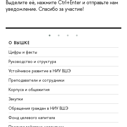
Выделите её, нажмите Ctrl+Enter и отправьте нам
уведомление. Спасибо за участие!
О ВЫШКЕ
Цифры и факты
Л
Руководство и структура
Д
Устойчивое развитие в НИУ ВШЭ
О
Преподаватели и сотрудники
П
Корпуса и общежития
В
Закупки
П
Обращения граждан в НИУ ВШЭ
А
Фонд целевого капитала
Д
Противодействие коррупции
Ц