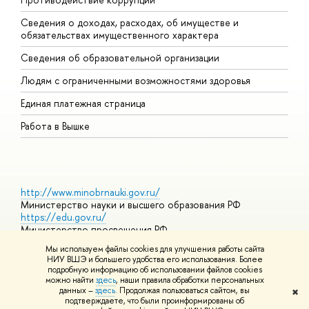
Сведения о доходах, расходах, об имуществе и
Б
обязательствах имущественного характера
О
Сведения об образовательной организации
О
Людям с ограниченными возможностями здоровья
Единая платежная страница
Работа в Вышке
http://www.minobrnauki.gov.ru/
Министерство науки и высшего образования РФ
https://edu.gov.ru/
Министерство просвещения РФ
https://elearning.hse.ru/mooc
Мы используем файлы cookies для улучшения работы сайта
Массовые открытые онлайн-курсы
НИУ ВШЭ и большего удобства его использования. Более
подробную информацию об использовании файлов cookies
можно найти
здесь
, наши правила обработки персональных
данных –
здесь
. Продолжая пользоваться сайтом, вы
✖
© НИУ ВШЭ 1993–2026
Адреса и контакты
Условия
подтверждаете, что были проинформированы об
использования материалов
Политика конфиденциальности
Карта