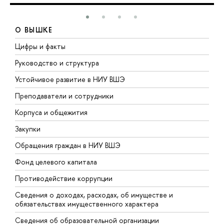
О ВЫШКЕ
Цифры и факты
Л
Руководство и структура
Д
Устойчивое развитие в НИУ ВШЭ
О
Преподаватели и сотрудники
П
Корпуса и общежития
В
Закупки
П
Обращения граждан в НИУ ВШЭ
А
Фонд целевого капитала
Д
Противодействие коррупции
Ц
Сведения о доходах, расходах, об имуществе и
Б
обязательствах имущественного характера
О
Сведения об образовательной организации