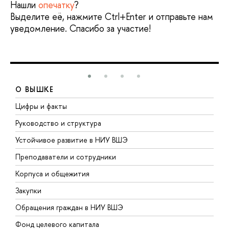
Нашли
опечатку
?
Выделите её, нажмите Ctrl+Enter и отправьте нам
уведомление. Спасибо за участие!
О ВЫШКЕ
Цифры и факты
Л
Руководство и структура
Д
Устойчивое развитие в НИУ ВШЭ
О
Преподаватели и сотрудники
П
Корпуса и общежития
В
Закупки
П
Обращения граждан в НИУ ВШЭ
А
Фонд целевого капитала
Д