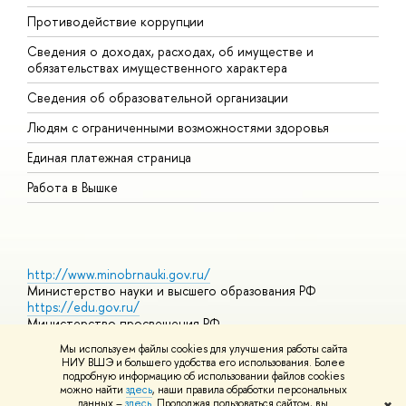
Противодействие коррупции
Ц
Сведения о доходах, расходах, об имуществе и
Б
обязательствах имущественного характера
О
Сведения об образовательной организации
О
Людям с ограниченными возможностями здоровья
Единая платежная страница
Работа в Вышке
http://www.minobrnauki.gov.ru/
Министерство науки и высшего образования РФ
https://edu.gov.ru/
Министерство просвещения РФ
https://elearning.hse.ru/mooc
Мы используем файлы cookies для улучшения работы сайта
Массовые открытые онлайн-курсы
НИУ ВШЭ и большего удобства его использования. Более
подробную информацию об использовании файлов cookies
можно найти
здесь
, наши правила обработки персональных
данных –
здесь
. Продолжая пользоваться сайтом, вы