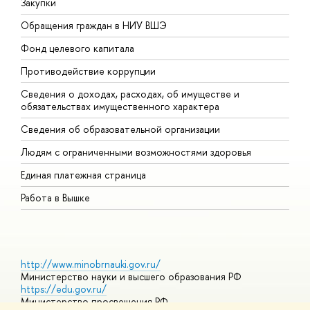
Закупки
П
Обращения граждан в НИУ ВШЭ
А
Фонд целевого капитала
Д
Противодействие коррупции
Ц
Сведения о доходах, расходах, об имуществе и
Б
обязательствах имущественного характера
О
Сведения об образовательной организации
О
Людям с ограниченными возможностями здоровья
Единая платежная страница
Работа в Вышке
http://www.minobrnauki.gov.ru/
Министерство науки и высшего образования РФ
https://edu.gov.ru/
Министерство просвещения РФ