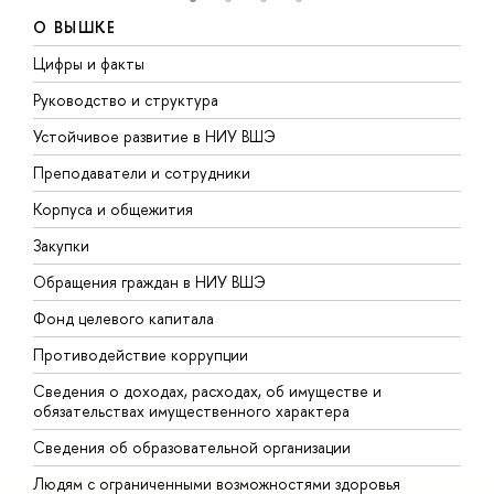
О ВЫШКЕ
Цифры и факты
Л
Руководство и структура
Д
Устойчивое развитие в НИУ ВШЭ
О
Преподаватели и сотрудники
П
Корпуса и общежития
В
Закупки
П
Обращения граждан в НИУ ВШЭ
А
Фонд целевого капитала
Д
Противодействие коррупции
Ц
Сведения о доходах, расходах, об имуществе и
Б
обязательствах имущественного характера
О
Сведения об образовательной организации
О
Людям с ограниченными возможностями здоровья