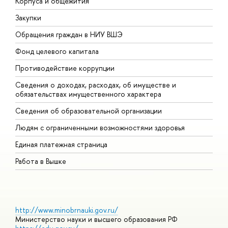
Корпуса и общежития
В
Закупки
П
Обращения граждан в НИУ ВШЭ
А
Фонд целевого капитала
Д
Противодействие коррупции
Ц
Сведения о доходах, расходах, об имуществе и
Б
обязательствах имущественного характера
О
Сведения об образовательной организации
О
Людям с ограниченными возможностями здоровья
Единая платежная страница
Работа в Вышке
http://www.minobrnauki.gov.ru/
Министерство науки и высшего образования РФ