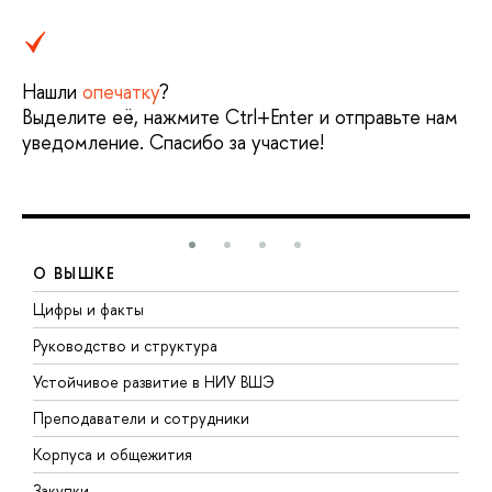
Нашли
опечатку
?
Выделите её, нажмите Ctrl+Enter и отправьте нам
уведомление. Спасибо за участие!
О ВЫШКЕ
Цифры и факты
Л
Руководство и структура
Д
Устойчивое развитие в НИУ ВШЭ
О
Преподаватели и сотрудники
П
Корпуса и общежития
В
Закупки
П