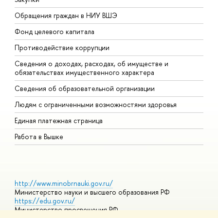
Обращения граждан в НИУ ВШЭ
А
Фонд целевого капитала
Д
Противодействие коррупции
Ц
Сведения о доходах, расходах, об имуществе и
Б
обязательствах имущественного характера
О
Сведения об образовательной организации
О
Людям с ограниченными возможностями здоровья
Единая платежная страница
Работа в Вышке
http://www.minobrnauki.gov.ru/
Министерство науки и высшего образования РФ
https://edu.gov.ru/
Министерство просвещения РФ