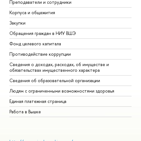
Преподаватели и сотрудники
П
Корпуса и общежития
В
Закупки
П
Обращения граждан в НИУ ВШЭ
А
Фонд целевого капитала
Д
Противодействие коррупции
Ц
Сведения о доходах, расходах, об имуществе и
Б
обязательствах имущественного характера
О
Сведения об образовательной организации
О
Людям с ограниченными возможностями здоровья
Единая платежная страница
Работа в Вышке