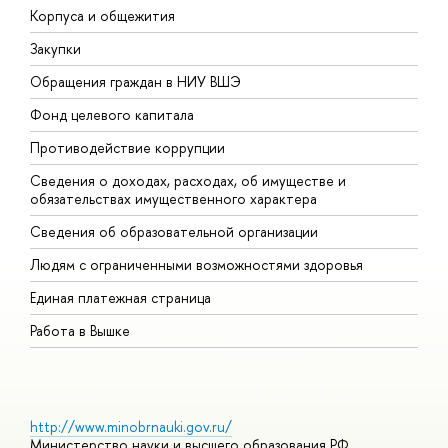
Корпуса и общежития
В
Закупки
П
Обращения граждан в НИУ ВШЭ
А
Фонд целевого капитала
Д
Противодействие коррупции
Ц
Сведения о доходах, расходах, об имуществе и
Б
обязательствах имущественного характера
О
Сведения об образовательной организации
О
Людям с ограниченными возможностями здоровья
Единая платежная страница
Работа в Вышке
http://www.minobrnauki.gov.ru/
Министерство науки и высшего образования РФ