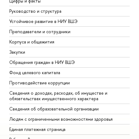
Цифры и факты
Л
Руководство и структура
Д
Устойчивое развитие в НИУ ВШЭ
О
Преподаватели и сотрудники
П
Корпуса и общежития
В
Закупки
П
Обращения граждан в НИУ ВШЭ
А
Фонд целевого капитала
Д
Противодействие коррупции
Ц
Сведения о доходах, расходах, об имуществе и
Б
обязательствах имущественного характера
О
Сведения об образовательной организации
О
Людям с ограниченными возможностями здоровья
Единая платежная страница