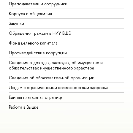
Преподаватели и сотрудники
П
Корпуса и общежития
В
Закупки
П
Обращения граждан в НИУ ВШЭ
А
Фонд целевого капитала
Д
Противодействие коррупции
Ц
Сведения о доходах, расходах, об имуществе и
Б
обязательствах имущественного характера
О
Сведения об образовательной организации
О
Людям с ограниченными возможностями здоровья
Единая платежная страница
Работа в Вышке